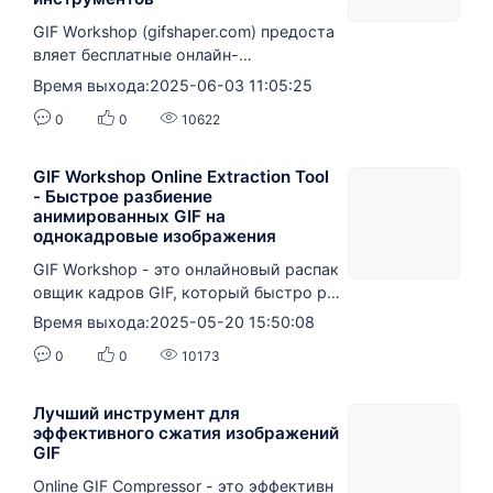
GIF Workshop (gifshaper.com) предоста
вляет бесплатные онлайн-
инструменты для настройки скорости
Время выхода:2025-06-03 11:05:25
GIF, не требующие установки програм
0
0
10622
много обеспечения для регулировки с
корости воспроизведения GIF-
анимации, поддерживающие файлы р
GIF Workshop Online Extraction Tool
азмером 1 ГБ, простые в управлении,
- Быстрое разбиение
анимированных GIF на
24 кадра в секунду, профессиональны
однокадровые изображения
е рекомендации для социальных сете
й, учебных презентаций и других сцен
GIF Workshop - это онлайновый распак
ариев.
овщик кадров GIF, который быстро ра
збивает анимированные GIF на отдель
Время выхода:2025-05-20 15:50:08
ные изображения без установки прогр
0
0
10173
аммного обеспечения, поддерживает
пакетную обработку, сохраняет качес
тво исходного изображения, прост и э
Лучший инструмент для
ффективен, а также является идеальн
эффективного сжатия изображений
GIF
ым инструментом для дизайнеров, соз
дателей контента и преподавателей.
Online GIF Compressor - это эффективн