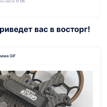
го листа 10 МБ
риведет вас в восторг!
амма GIF